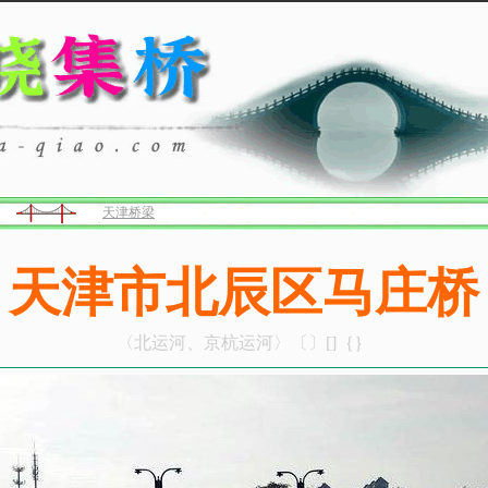
天津桥梁
天津市北辰区马庄桥
〈北运河、京杭运河〉〔〕[]｛｝