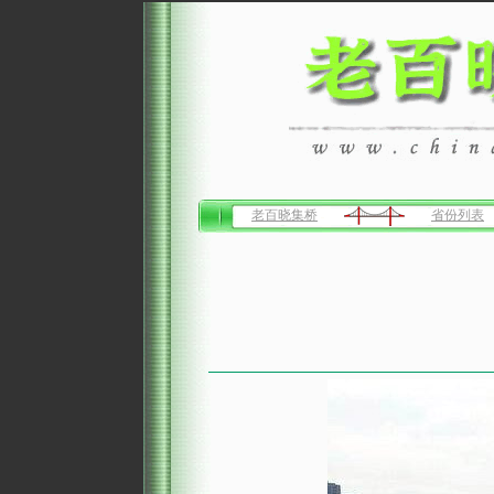
老百晓集桥
省份列表