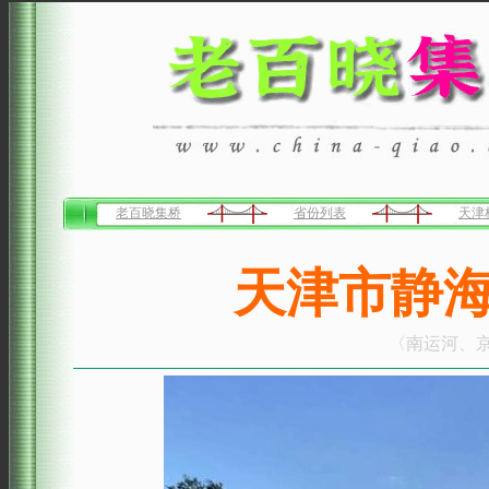
老百晓集桥
省份列表
天津
天津市静
〈南运河、京