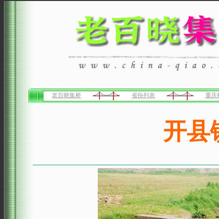
老百晓集桥
省份列表
重庆
开县