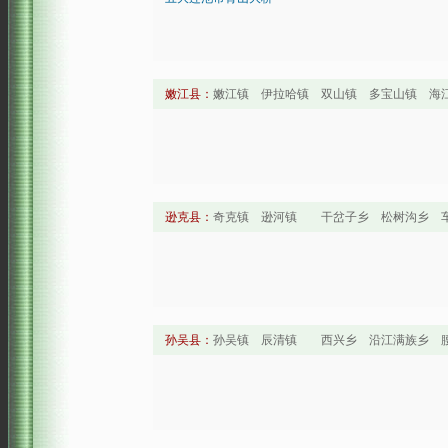
嫩江县：
嫩江镇 伊拉哈镇 双山镇 多宝山镇 
逊克县：
奇克镇 逊河镇 干岔子乡 松树沟乡 
孙吴县：
孙吴镇 辰清镇 西兴乡 沿江满族乡 