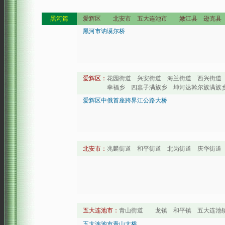
黑河篇
爱辉区 北安市 五大连池市 嫩江县 逊克县
黑河市讷谟尔桥
爱辉区：
花园街道 兴安街道 海兰街道 西兴街道
幸福乡 四嘉子满族乡 坤河达斡尔族满族乡 
爱辉区中俄首座跨界江公路大桥
北安市：
兆麟街道 和平街道 北岗街道 庆华街道
五大连池市：
青山街道 龙镇 和平镇 五大连池
五大连池市青山大桥