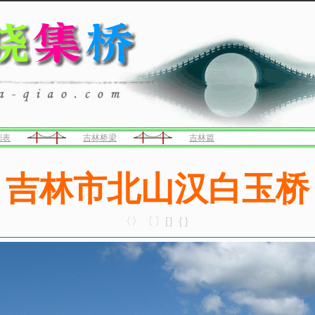
列表
吉林桥梁
吉林篇
吉林市北山汉白玉桥
〈〉〔〕[]｛｝