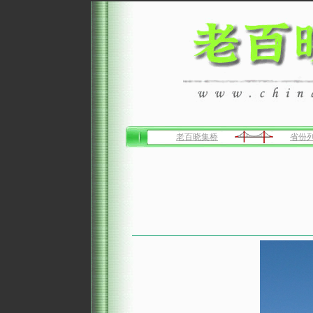
老百晓集桥
省份