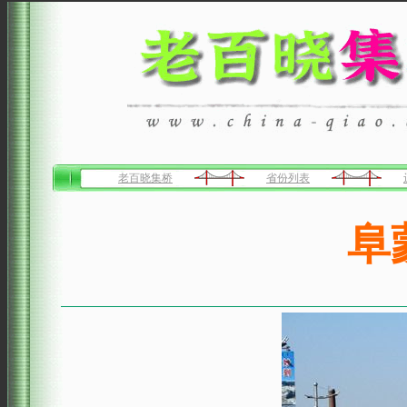
老百晓集桥
省份列表
阜