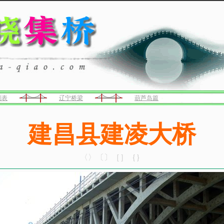
列表
辽宁桥梁
葫芦岛篇
建昌县建凌大桥
〈〉〔〕［］｛｝