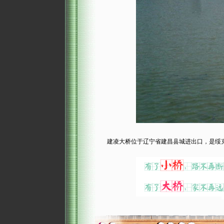
建凌大桥位于辽宁省建昌县城进出口，是绥克线 