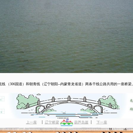
（306国道）和朝青线（辽宁朝阳--内蒙青龙省道）两条干线公路共用的一座桥梁
上一座
┇
辽宁桥梁
葫芦岛篇
┇
下一座