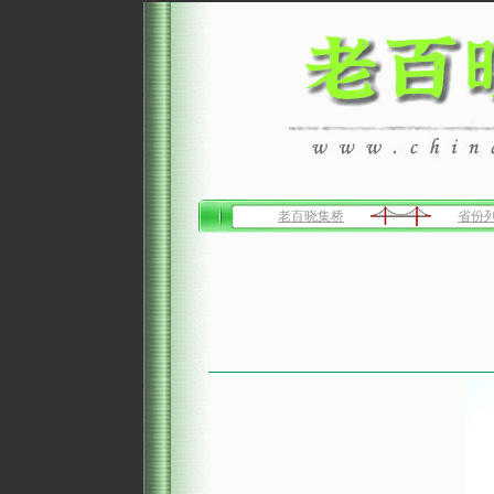
老百晓集桥
省份