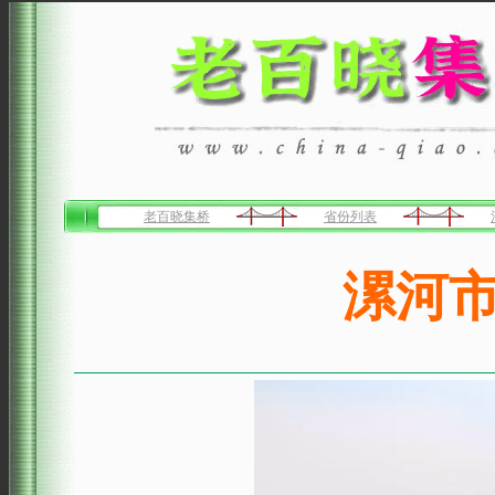
老百晓集桥
省份列表
漯河