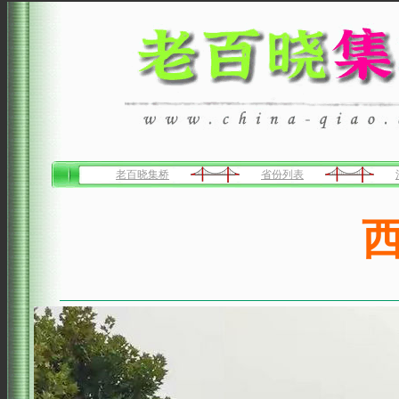
老百晓集桥
省份列表