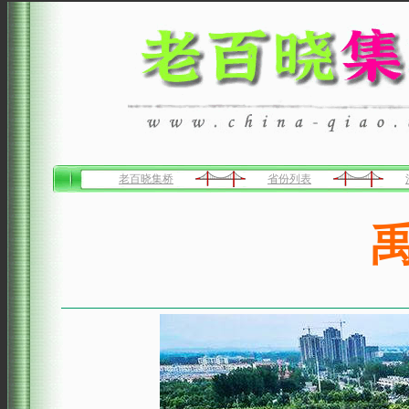
老百晓集桥
省份列表