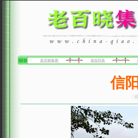
老百晓集桥
省份列表
信
〈浉