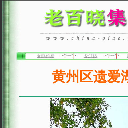
老百晓集桥
省份列表
黄州区遗爱