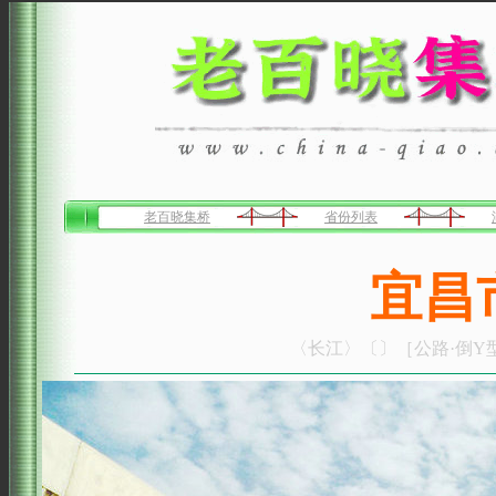
老百晓集桥
省份列表
宜昌
〈长江〉〔〕［公路·倒