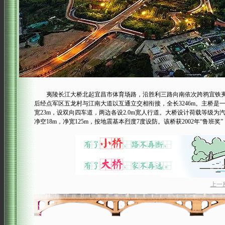
夷陵长江大桥北起宜昌市体育场路，沿胜利三路向南依次跨鸦宜铁夷
后经点军区五龙村与江南大道以互通立交相衔接，全长3246m。主桥是一座三
宽23m，设双向四车道，两边各设2.0m宽人行道。大桥设计荷载等级为汽车—
净空18m，净宽125m，按地震基本烈度7度设防。该桥获2002年“鲁班奖”，
上一