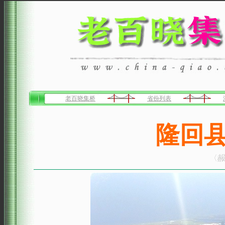
老百晓集桥
省份列表
隆回
〈赧