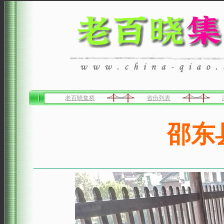
老百晓集桥
省份列表
邵东