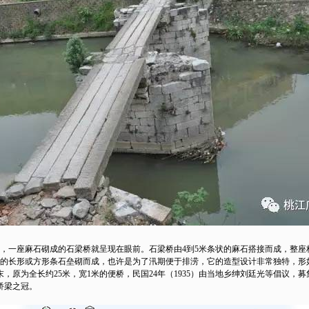
，一座麻石砌成的石梁桥就呈现在眼前。石梁桥由4到5米条状的麻石搭接而成，整座
则的长形或方形条石垒砌而成，也许是为了汛期便于排涝，它的造型设计非常独特，形
为全长约25米，宽1米的便桥，民国24年（1935）由当地乡绅刘廷光等倡议，募
桥梁之冠。