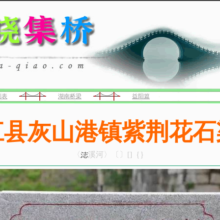
列表
湖南桥梁
益阳篇
江县灰山港镇紫荆花石
〈
溪河〉〔〕[]｛｝