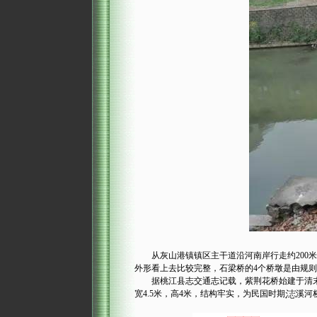
从灰山港镇镇区主干道沿河南岸行走约200米
外形看上去比较完整，石梁桥的4个桥墩是由规
据桃江县志交通志记载，紫荆花桥始建于清末，原
宽4.5米，高4米，结构牢实，为民国时期
溪河