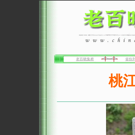
老百晓集桥
省份
桃