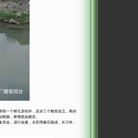
桥除一个桥孔淤积外，其余三个毅然耸立。桥的
如船舰，桥墩犹如舰首。
集资金，进行改建，全部用麻石砌成，长35米，