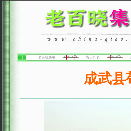
老百晓集桥
省份列表
成武县