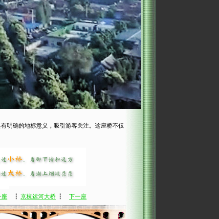
有明确的地标意义，吸引游客关注。这座桥不仅
一座
┇
京杭运河大桥
┇
下一座