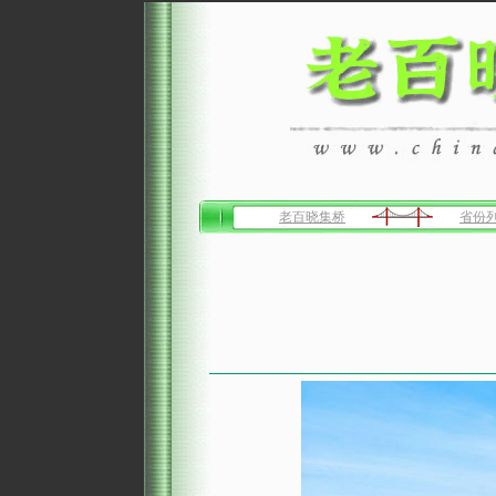
老百晓集桥
省份