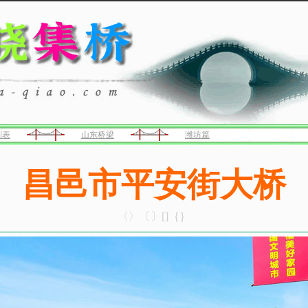
列表
山东桥梁
潍坊篇
昌邑市平安街大桥
〈〉〔〕[]｛｝