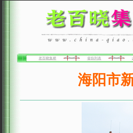
老百晓集桥
省份列表
海阳市