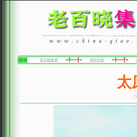
老百晓集桥
省份列表
太
〈