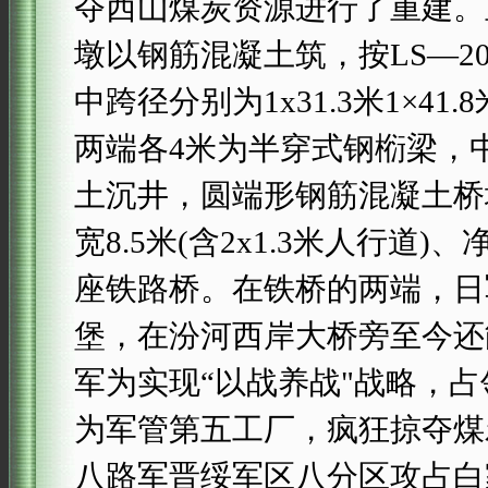
夺西山煤炭资源进行了重建。
墩以钢筋混凝土筑，按LS—2
中跨径分别为1x31.3米1×41
两端各4米为半穿式钢椼梁，
土沉井，圆端形钢筋混凝土桥墩。
宽8.5米(含2x1.3米人行道
座铁路桥。在铁桥的两端，日
堡，在汾河西岸大桥旁至今还
军为实现“以战养战"战略，
为军管第五工厂，疯狂掠夺煤炭
八路军晋绥军区八分区攻占白