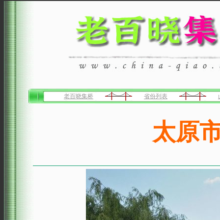
老百晓集桥
省份列表
太原