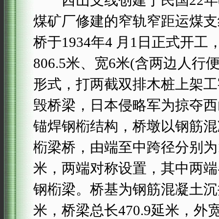
西山支线创建于民国22年(1
煤矿厂修建的窄轨窄距运煤支
桥于1934年4 月1日正式开
806.5米、宽6米(含两边人
形式，打两截双排木桩上架工字
毁桥梁，日本侵略军为掠夺西
锚焊钢椼结构，桥墩以钢筋混凝
椼梁桥，由端至中跨径分别为1 x3 1.
米，两端对称设置，其中两端
钢椼梁。桥基为钢筋混凝土沉井
米，桥梁总长470.9延米，外宽8