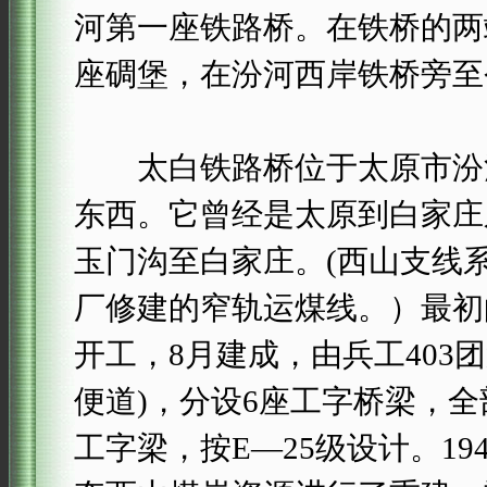
河第一座铁路桥。在铁桥的两
座碉堡，在汾河西岸铁桥旁至
太白铁路桥位于太原市汾河
东西。它曾经是太原到白家庄
玉门沟至白家庄。(西山支线系
厂修建的窄轨运煤线。）最初的
开工，8月建成，由兵工403团
便道)，分设6座工字桥梁，
工字梁，按E—25级设计。1