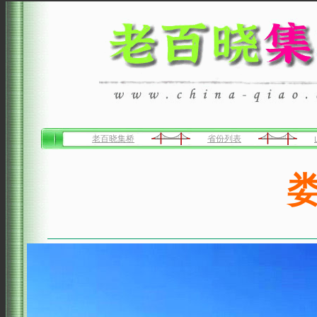
老百晓集桥
省份列表