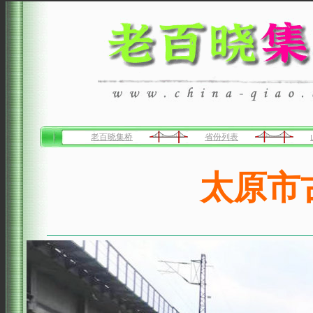
老百晓集桥
省份列表
太原市