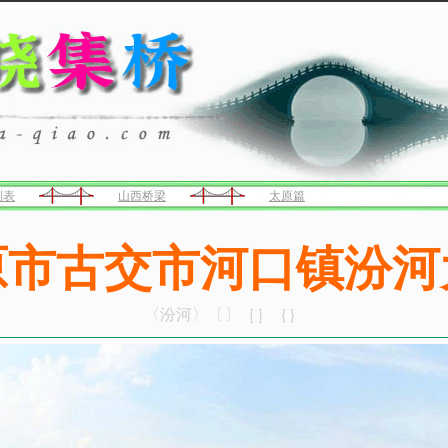
列表
山西桥梁
太原篇
原市古交市河口镇汾河
〈汾河〉〔〕［］｛｝