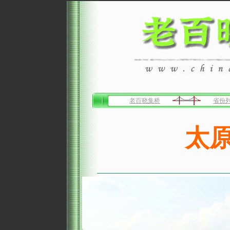
老百晓集桥
省份
太