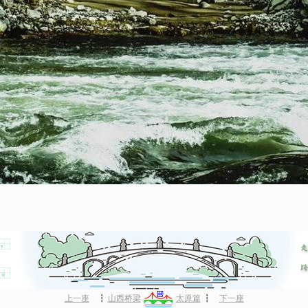
上一座
┇
山西桥梁
太原篇
┇
下一座