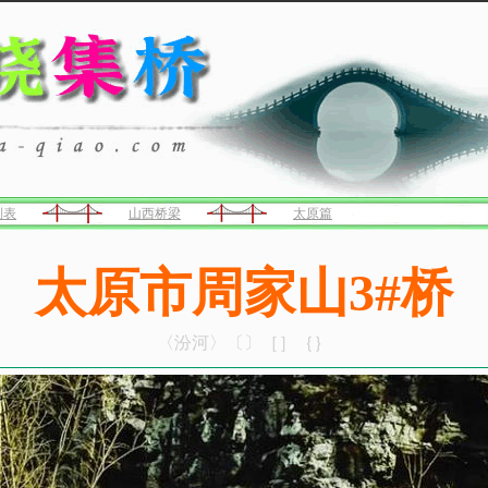
列表
山西桥梁
太原篇
太原市周家山3#桥
〈汾河〉〔〕［］｛｝