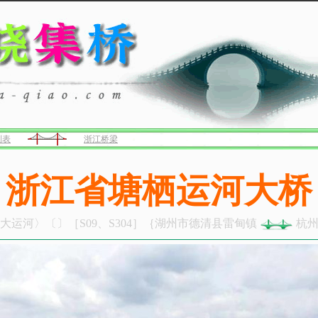
列表
浙江桥梁
浙江省塘栖运河大桥
大运河〉〔〕［S09、S304］｛湖州市德清县雷甸镇
杭