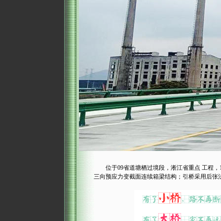
位于09省道塘栖过境段，淅江省重点 工程，19
三向预应力变截面连续箱梁结构；引桥采用后张法