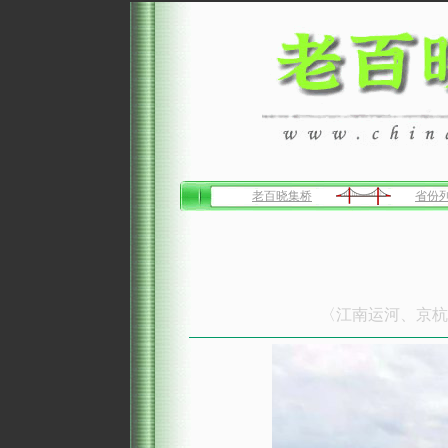
老百晓集桥
省份
〈江南运河、京杭