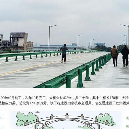
96年9月动工，次年10月完工。大桥全长428米，共二十跨，其中主桥长170米，大
预应力梁。总投资1200余万元。该工程建设由余杭市交通局、省交通建设工程集团