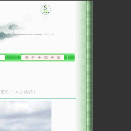
州市临平区塘栖镇｝