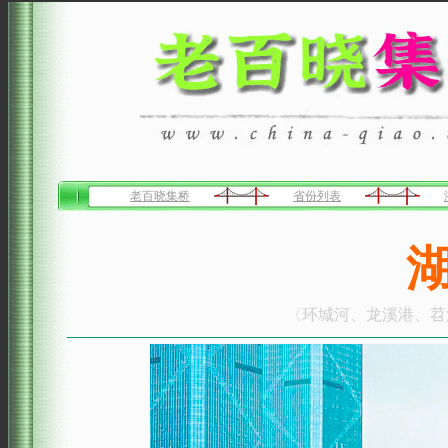
老百晓集桥
省份列表
〈环城河、龙溪港、苕