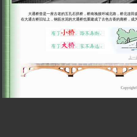
大通桥曾是一座古老的五孔石拱桥，桥南堍接环城北路，桥北连田盛街。
在大通古桥旧址上，钢筋水泥的大通桥也重建成了古色古香的廊桥，成
上一
Copyrigh