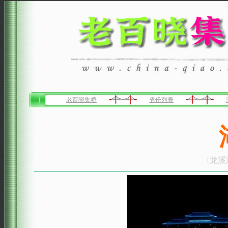
老百晓集桥
省份列表
〈龙溪