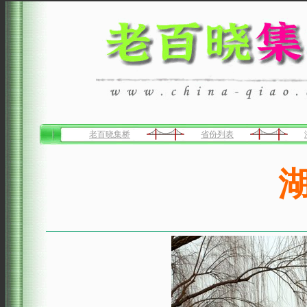
老百晓集桥
省份列表