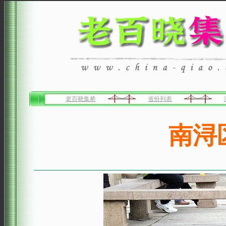
老百晓集桥
省份列表
南浔