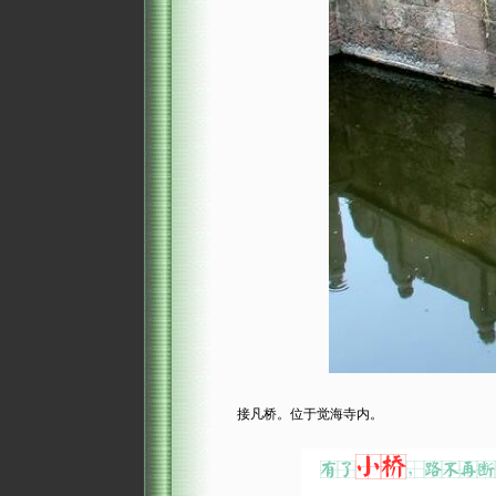
接凡桥。位于觉海寺内。