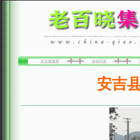
老百晓集桥
省份列表
安吉