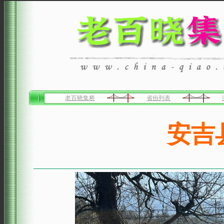
老百晓集桥
省份列表
安吉