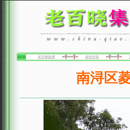
老百晓集桥
省份列表
南浔区