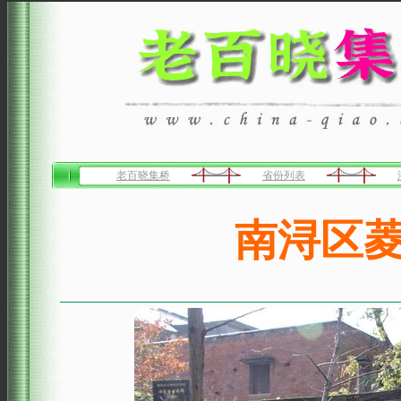
老百晓集桥
省份列表
南浔区