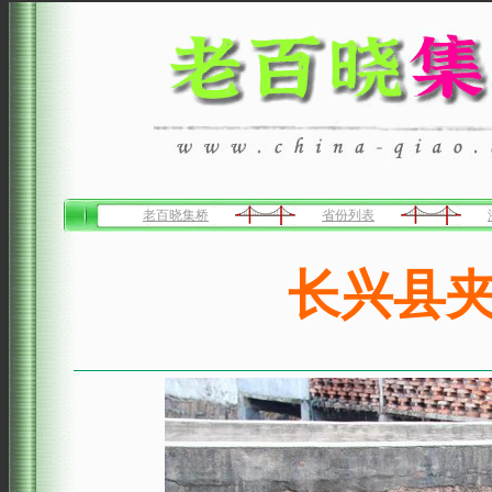
老百晓集桥
省份列表
长兴县