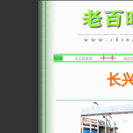
老百晓集桥
省份
长