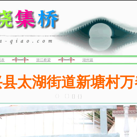
列表
浙江桥梁
湖州篇
兴县太湖街道新塘村万
〈〉〔〕[]｛｝