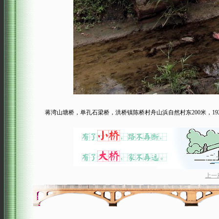
蒋湾山塘桥，单孔石梁桥，洪桥镇陈桥村舟山浜自然村东200米，19
上一