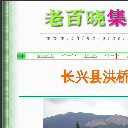
老百晓集桥
省份列表
长兴县洪