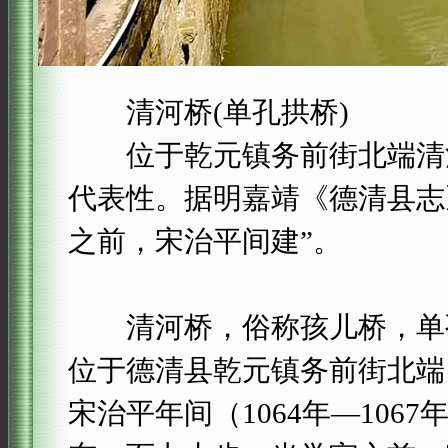
清河桥(单孔拱桥)
位于乾元镇务前街北端清河
代表性。据明嘉靖《德清县志
之前，宋治平间建”。
清河桥，俗称孩儿桥，单孔
位于德清县乾元镇务前街北端
宋治平年间（1064年—10