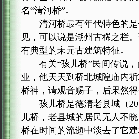
名“清河桥”。
清河桥最有年代特色的是仿
见，可以说是湖州古稀之栏。
有典型的宋元古建筑特征。
有关“孩儿桥”民间传说，
业，他天天到桥北城隍庙内祈
桥神，请观音赐子，后果然得
孩儿桥是德淸老县城（200
儿桥，老县城的居民无人不晓
桥在时间的流逝中淡去了它建