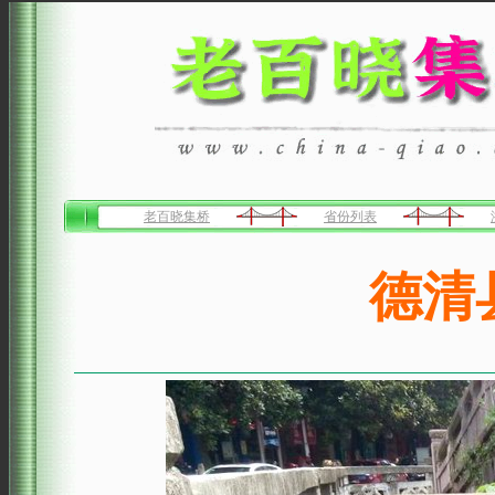
老百晓集桥
省份列表
德清