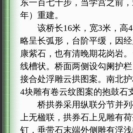
东一百七十步，当学宫之前，
年）重建。
该桥长16米，宽3米，高4.
略呈长弧形，台阶平缓，因经
康紫石，也有清晚期花岗岩。
线槽状。桥面两侧设勾阑护栏
接合处浮雕云拱图案。南北护
4块雕有卷云纹图案的抱鼓石
桥拱券采用纵联分节并列砌
上无楹联，拱券石上见雕有荷
钉，垂带石末端外侧雕有浮浅