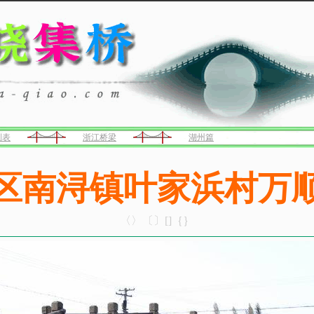
列表
浙江桥梁
湖州篇
区南浔镇叶家浜村万
〈〉〔〕[]｛｝