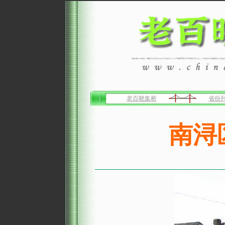
老百晓集桥
省份
南浔