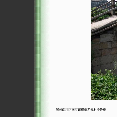
湖州南浔区南浔镇横街迎春村登云桥