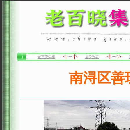
老百晓集桥
省份列表
南浔区善