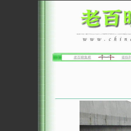
老百晓集桥
省份