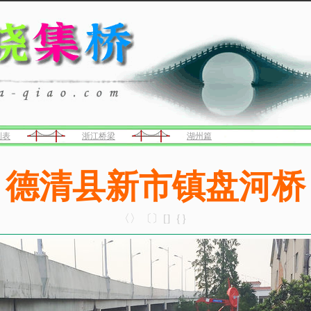
列表
浙江桥梁
湖州篇
德清县新市镇盘河桥
〈〉〔〕[]｛｝