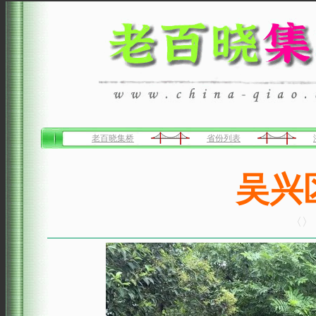
老百晓集桥
省份列表
吴兴
〈〉