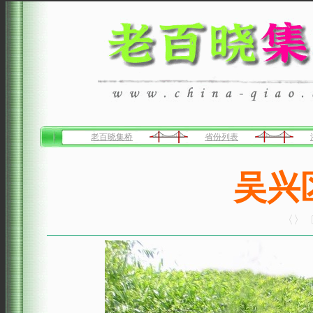
老百晓集桥
省份列表
吴兴
〈〉