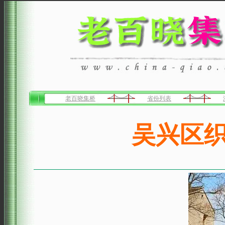
老百晓集桥
省份列表
吴兴区