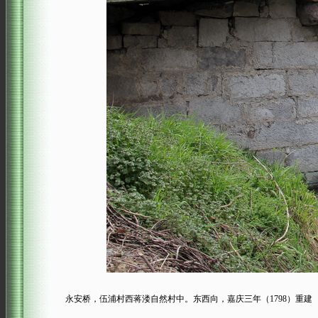
永安桥，伍浦村西蒋溇自然村中。东西向，嘉庆三年（1798）重建