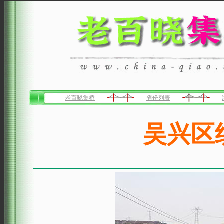
老百晓集桥
省份列表
吴兴区