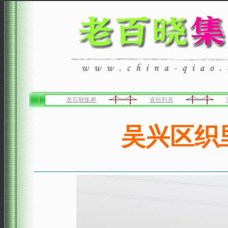
老百晓集桥
省份列表
吴兴区织