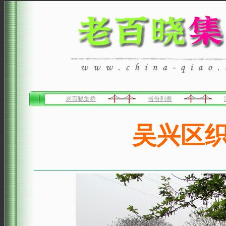
老百晓集桥
省份列表
吴兴区