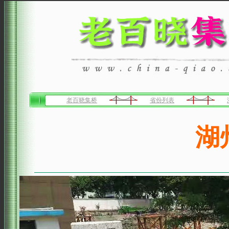
老百晓集桥
省份列表
湖